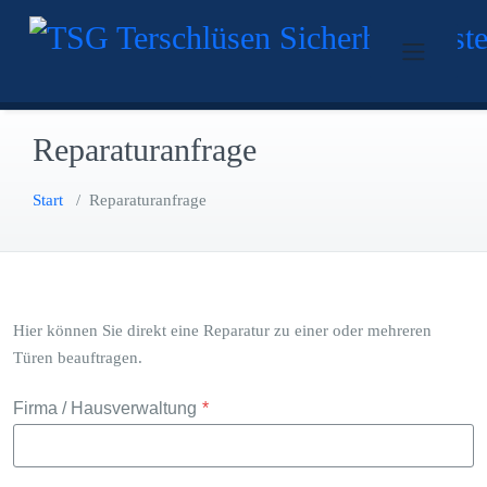
Zum
Sicherheitstechnik aus einer
TSG Terschlüs
Inhalt
Hand
springen
Reparaturanfrage
Start
/
Reparaturanfrage
Hier können Sie direkt eine Reparatur zu einer oder mehreren
Türen beauftragen.
Firma / Hausverwaltung
*