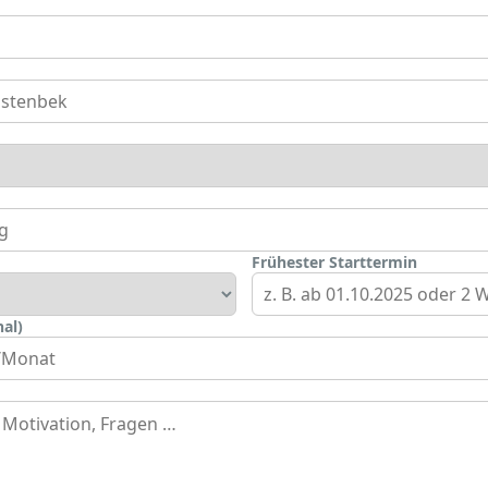
Frühester Starttermin
al)