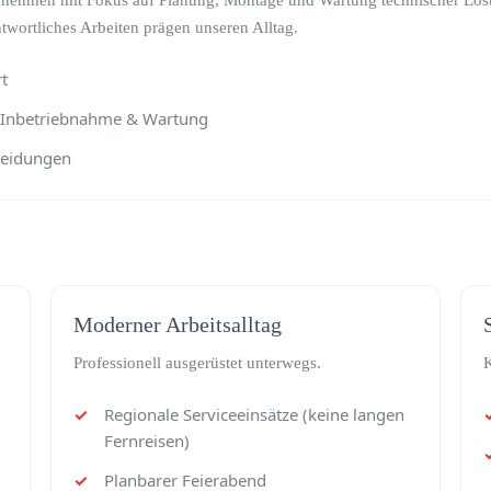
ernehmen mit Fokus auf Planung, Montage und Wartung technischer Lö
wortliches Arbeiten prägen unseren Alltag.
t
, Inbetriebnahme & Wartung
heidungen
Moderner Arbeitsalltag
Professionell ausgerüstet unterwegs.
K
Regionale Serviceeinsätze (keine langen
Fernreisen)
Planbarer Feierabend